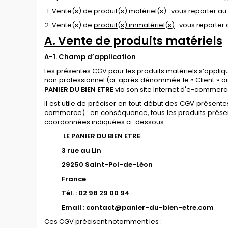
Vente
(s)
de
produit
(
s
)
matériel
(
s
)
:
vous reporter au
Vente
(s)
de
produit
(
s
)
immatériel
(
s
)
: vous reporter
A
.
Vente de produits matériels
A-
1. Champ d’application
Les présentes CGV pour les produits matériels s’appliqu
non professionnel (ci-après dénommée le « Client » ou 
PANIER DU BIEN ETRE
via son site Internet d'e-commer
Il est utile de préciser en tout début des CGV présente
commerce) : en conséquence, tous les produits présen
coordonnées indiquées ci-dessous :
LE PANIER DU BIEN ETRE
3 rue au Lin
29250 Saint-Pol-de-Léon
France
Tél. : 02 98 29 00 94
Email : contact@panier-du-bien-etre.com
Ces CGV précisent notamment les :