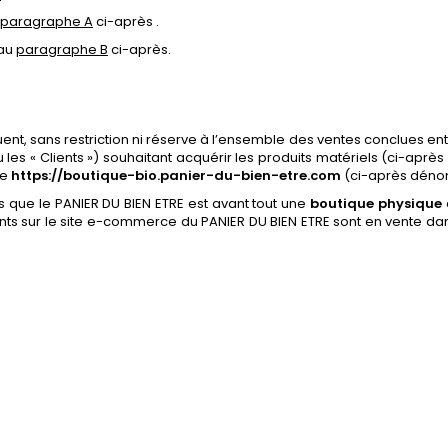
paragraphe A
ci-
après
.
 au
paragraphe B
ci-
après
.
ent, sans restriction ni réserve à l’ensemble des ventes conclues ent
les « Clients ») souhaitant acquérir les produits matériels (ci-aprè
ce
https://boutique-bio.panier-du-bien-etre.com
(ci-après dénomm
s que le
PANIER DU BIEN ETRE est avant tout une
boutique physique
ts sur le site e-commerce du PANIER DU BIEN ETRE sont en vente da