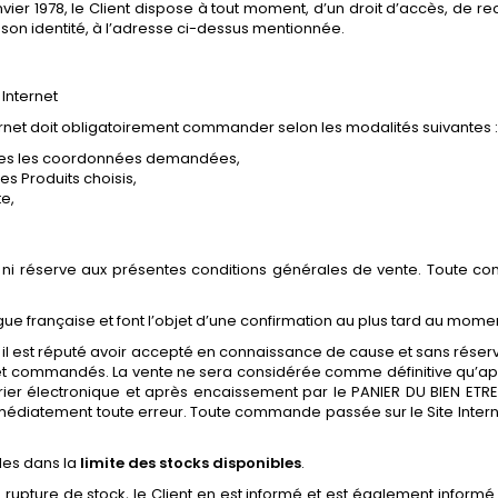
vier 1978, le Client dispose à tout moment, d’un droit d’accès, de r
e son identité, à l’adresse ci-dessus mentionnée.
 Internet
ernet doit obligatoirement commander selon les modalités suivantes :
outes les coordonnées demandées,
es Produits choisis,
e,
ni réserve aux présentes conditions générales de vente. Toute co
ue française et font l’objet d’une confirmation au plus tard au mome
il est réputé avoir accepté en connaissance de cause et sans réserve
et commandés. La vente ne sera considérée comme définitive qu’après
r électronique et après encaissement par le PANIER DU BIEN ETRE de
médiatement toute erreur. Toute commande passée sur le Site Interne
bles dans la
limite des stocks disponibles
.
upture de stock, le Client en est informé et est également informé d