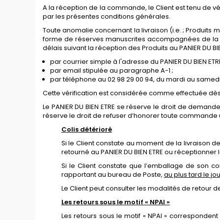
A la réception de la commande, le Client est tenu de véri
par les présentes conditions générales.
Toute anomalie concernant la livraison (i.e. ; Produit
forme de réserves manuscrites accompagnées de la sig
délais suivant la réception des Produits au PANIER DU BIE
par courrier simple à l'adresse du PANIER DU BIEN ETR
par email stipulée
au
paragraphe
A-1
;
par téléphone au 02 98 29 00 94, du mardi au samedi
Cette vérification est considérée comme effectuée dès lo
Le PANIER DU BIEN ETRE se réserve le droit de demander 
réserve le droit de refuser d’honorer toute commande ul
Colis détérioré
Si le Client constate au moment de la livraison de
retourné au PANIER DU BIEN ETRE ou réceptionner l
Si le Client constate que l’emballage de son coli
rapportant au bureau de Poste,
au plus tard le jo
Le Client peut consulter les modalités de retour 
Les retours sous le motif « NPAI »
Les retours sous le motif « NPAI » correspondent 