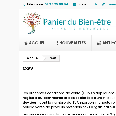
Téléphone:
02.98.29.00.94
Email:
contact@panier
ACCUEIL
NOUVEAUTÉS
ANTI-
Accueil
CGV
CGV
Les présentes conditions de vente
(CGV)
s’appliquent, 
registre du commerce et des sociétés d
e Brest
, sou
de-Léon
, dont le numéro de TVA intercommunautaire
pour la vente de produits matériels et «
l’
Organisateur
Les présentes conditions de vente
concernent
ainsi
2 t