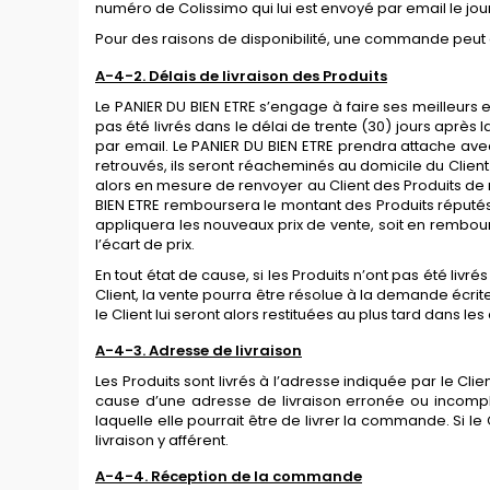
numéro de Colissimo qui lui est envoyé par email le jo
Pour des raisons de disponibilité, une commande peut être
A-4-2. Délais de livraison des Produits
Le PANIER DU BIEN ETRE s’engage à faire ses meilleurs e
pas été livrés dans le délai de trente (30) jours
après l
par email. Le PANIER DU BIEN ETRE prendra attache avec 
retrouvés, ils seront réacheminés au domicile du Client.
alors en mesure de renvoyer au Client des Produits de 
BIEN ETRE remboursera le montant des Produits réputés p
appliquera les nouveaux prix de vente, soit en rembo
l’écart de prix.
En tout état de cause, si les Produits n’ont pas été livré
Client, la vente pourra être résolue à la demande écri
le Client lui seront alors restituées au plus tard dans l
A-4-3. Adresse de livraison
Les Produits sont livrés à l’adresse indiquée par le Cli
cause d’une adresse de livraison erronée ou incomplèt
laquelle elle pourrait être de livrer la commande. Si le
livraison y afférent.
A-4-4. Réception de la commande