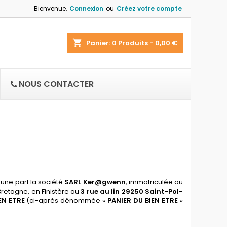
Bienvenue,
Connexion
ou
Créez votre compte
shopping_cart
Panier:
0
Produits - 0,00 €
NOUS CONTACTER
’une part la société
SARL Ker
@
gwenn
, immatriculée au
Bretagne,
en
Finistère au
3
r
ue
au lin
29250 Saint-Pol-
EN ETRE
(ci-après dénommée «
PANIER DU BIEN ETRE
»