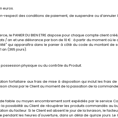
n euros.
 non-respect des conditions de paiement, de suspendre ou d’annuler
erce, le PANIER DU BIEN ETRE dispose pour chaque compte client cré
ats / an et une délivrance par bon de 10 € : à partir du moment où le c
délité" qui apparaîtra dans le panier à côté du code du montant de
 an (365 jours).
 la possession physique ou du contrôle du Produit.
 forfaitaire aux frais de mise à disposition qui inclut les frais d
vraison choisi par le Client au moment de la passation de la commande
its de faible ou moyen encombrement sont expédiés par le service Coli
re la possibilité au Client de récupérer les produits commandés au b
tion du facteur. Si le Client est absent le jour de la livraison, le fact
oste pendant les heures d'ouverture, dans un délai de quinze jours. 