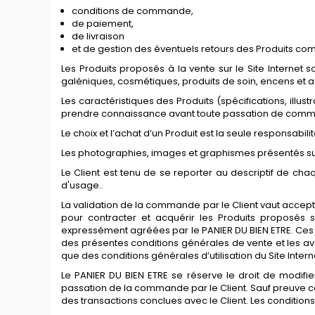
conditions de commande,
de paiement,
de livraison
et de gestion des éventuels retours des Produits co
Les Produits proposés à la vente sur le Site Internet 
galéniques, cosmétiques, produits de soin, encens et ac
Les caractéristiques des Produits (spécifications, illus
prendre connaissance avant toute passation de com
Le choix et l’achat d’un Produit est la seule responsabilit
Les photographies, images et graphismes présentés sur l
Le Client est tenu de se reporter au descriptif de chaq
d'usage..
La validation de la commande par le Client vaut acceptat
pour contracter et acquérir les Produits proposés s
expressément agréées par le PANIER DU BIEN ETRE. Ces c
des présentes conditions générales de vente et les a
que des conditions générales d’utilisation du Site Intern
Le PANIER DU BIEN ETRE se réserve le droit de modifi
passation de la commande par le Client. Sauf preuve c
des transactions conclues avec le Client. Les condition