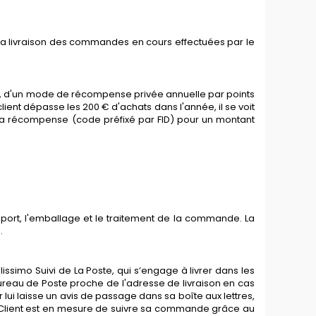
 la livraison des commandes en cours effectuées par le
é, d'un mode de récompense privée annuelle par points
lient dépasse les 200 € d'achats dans l'année, il se voit
 sa récompense (code préfixé par FID) pour un montant
e port, l'emballage et le traitement de la commande. La
.
ssimo Suivi de La Poste, qui s’engage à livrer dans les
ureau de Poste proche de l'adresse de livraison en cas
eur lui laisse un avis de passage dans sa boîte aux lettres,
Le Client est en mesure de suivre sa commande grâce au