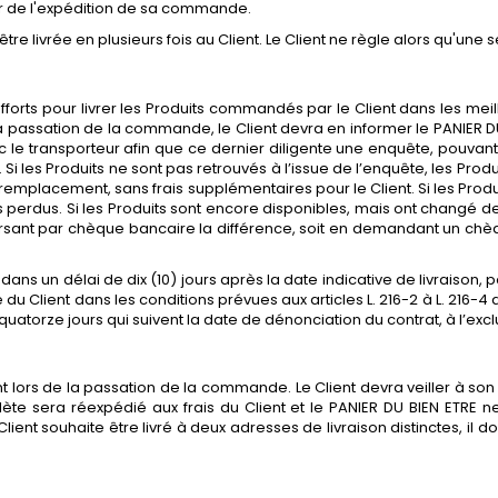
ur de l'expédition de sa commande.
 livrée en plusieurs fois au Client. Le Client ne règle alors qu'une se
fforts pour livrer les Produits commandés par le Client dans les meil
a passation de la commande, le Client devra en informer le PANIER DU
le transporteur afin que ce dernier diligente une enquête, pouvant du
 Si les Produits ne sont pas retrouvés à l’issue de l’enquête, les Prod
remplacement, sans frais supplémentaires pour le Client. Si les Prod
erdus. Si les Produits sont encore disponibles, mais ont changé de pr
ursant par chèque bancaire la différence, soit en demandant un c
s dans un délai de dix (10) jours après la date indicative de livraison
te du Client dans les conditions prévues aux articles L. 216-2 à L. 2
es quatorze jours qui suivent la date de dénonciation du contrat, à l’e
ent lors de la passation de la commande. Le Client devra veiller à so
e sera réexpédié aux frais du Client et le PANIER DU BIEN ETRE ne
 Client souhaite être livré à deux adresses de livraison distinctes, il