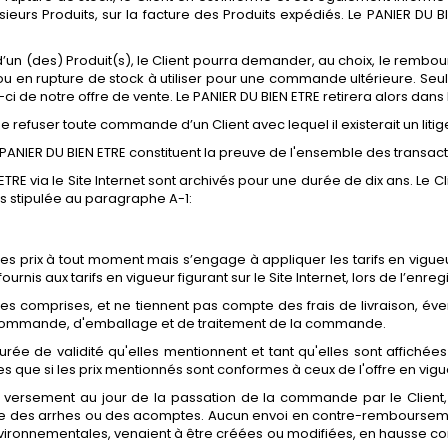
urs Produits, sur la facture des Produits expédiés. Le PANIER DU B
 d’un (des) Produit(s), le Client pourra demander, au choix, le rembo
ou en rupture de stock à utiliser pour une commande ultérieure. Seule 
i de notre offre de vente. Le PANIER DU BIEN ETRE retirera alors dans l
 de refuser toute commande d’un Client avec lequel il existerait un li
PANIER DU BIEN ETRE constituent la preuve de l'ensemble des transacti
 ETRE via le Site Internet sont archivés pour une durée de dix ans. Le
 stipulée au paragraphe A-1:
r ses prix à tout moment mais s’engage à appliquer les tarifs en v
 fournis aux tarifs en vigueur figurant sur le Site Internet, lors de l’
taxes comprises, et ne tiennent pas compte des frais de livraison, é
 la commande, d'emballage et de traitement de la commande.
ée de validité qu'elles mentionnent et tant qu'elles sont affichées s
que si les prix mentionnés sont conformes à ceux de l'offre en vigu
eul versement au jour de la passation de la commande par le Clien
des arrhes ou des acomptes. Aucun envoi en contre-remboursement 
nvironnementales, venaient à être créées ou modifiées, en hausse