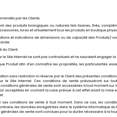
mmandés par les Clients.
sont des produits biologiques ou naturels tels tisanes, thés, complém
cessoires, livres et virtuellement tous les produits en boutique phys
trations et indications de dimensions ou de capacité des Produits) sont
mande.
é du Client.
e Site Internet ne sont pas contractuels et ne sauraient engager la 
ue Produit afin d’en connaître les propriétés, les particularités es
ion sans restriction ni réserve par le Client des présentes condition
ur le Site Internet. Ces conditions de vente prévaudront sur tou
onditions générales de vente sont accessibles à tout moment sur le S
voir acceptées en cochant la case prévue à cet effet avant la mis
et.
er ses conditions de vente à tout moment. Dans ce cas, les conditi
ontraire, les données enregistrées dans le système informatique du P
s générales de vente sont conclues pour la durée nécessaire à la four