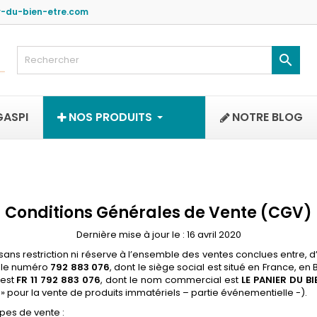
-du-bien-etre.com

GASPI
NOS PRODUITS
NOTRE BLOG
Conditions Générales de Vente (CGV)
Dernière mise à jour le : 16 avril 2020
sans restriction ni réserve à l’ensemble des ventes conclues entre, d
s le numéro
792 883 076
, dont le siège social est
situé en France,
en
 est
FR
11 792 883 076
, dont le nom commercial est
LE PANIER DU BI
» pour la vente de produits immatériels – partie év
é
nementielle -
).
ypes de
vente :