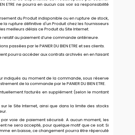
IEN ETRE ne pourra en aucun cas voir sa responsabilité
ursement du Produit indisponible ou en rupture de stock,
la rupture définitive d'un Produit chez les fournisseurs
es meilleurs délais ce Produit du Site Internet.
tige relatif au paiement d’une commande antérieure.
ons passées par le PANIER DU BIEN ETRE et ses clients.
 Client pourra accéder aux contrats archivés en en faisant
igueur indiqués au moment de la commande, sous réserve
enregistrement de la commande par le PANIER DU BIEN ETRE.
ventuellement facturés en supplément (selon le montant
ur le Site Internet, ainsi que dans la limite des stocks
eur.
t, par voie de paiement sécurisé. A aucun moment, les
ne sera accepté, pour quelque motif que ce soit. Si
 comme en baisse, ce changement pourra être répercuté