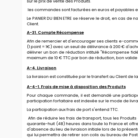
sur le prix de vente des Produits.
les commandes sont facturées en euros et payables e
Le PANIER DU BIEN ETRE se réserve le droit, en cas de
Client.
A-31
.
Compte Récompense
Afin de remercier et d'encourager ses clients e-comm
(1 point = 1€) avec un seuil de délivrance à 200 € d'ach
délivrer un bon de réduction intitulé "Récompense fi
maximum de 10 € TTC par bon de réduction, bon valide 1
A-
4. Livraison
La livraison est constituée par le transfert au Client de
A-4-1. Frais de mise à disposition des Produits
Pour chaque commande, il est demandé une participation
participation forfaitaire est indexée sur le mode de li
La participation aux frais de port s'entend TTC.
Afin de réduire les frais de transport, tous les Produ
quarante-huit (48) heures dans toute la France et off
d'absence du lieu de livraison initiale lors de la présenta
qui lui permettra de retirer son colis au bureau de P