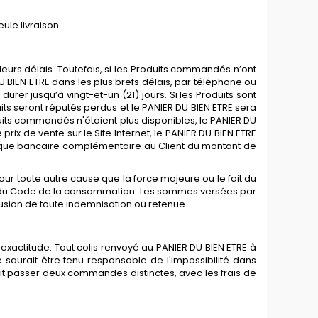
ule livraison.
leurs délais. Toutefois, si les Produits commandés n’ont
 BIEN ETRE dans les plus brefs délais, par téléphone ou
rer jusqu’à vingt-et-un (21) jours. Si les Produits sont
uits seront réputés perdus et le PANIER DU BIEN ETRE sera
uits commandés n'étaient plus disponibles, le PANIER DU
ix de vente sur le Site Internet, le PANIER DU BIEN ETRE
hèque bancaire complémentaire au Client du montant de
, pour toute autre cause que la force majeure ou le fait du
16-4 du Code de la consommation. Les sommes versées par
xclusion de toute indemnisation ou retenue.
n exactitude. Tout colis renvoyé au PANIER DU BIEN ETRE à
 saurait être tenu responsable de l'impossibilité dans
 doit passer deux commandes distinctes, avec les frais de