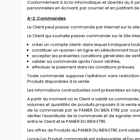
Conformément à la loi Informatique et Libertés du 6 jan
personnelles en écrivant, par courrier et en justifiant d
A-
2. Commandes
Le Client peut passer commande par Internet sur le site
Le Client qui souhaite passer commande sur le Site Int
créer un «compte client» dans lequel il indiquera t
constituer un «panier» en ligne en sélectionnant tous l
accepter les présentes conditions générales de vent
valider sa commande après l'avoir vérifiée,
effectuer le paiement dans les conditions prévues.
Toute commande suppose l'adhésion sans restriction 
Produits disponibles à la vente.
Les informations contractuelles sont présentées en lang
A partir du moment où le Client a validé sa commande, 
volumes et quantités de produits proposés à la vente 
de la commande par le PANIER DU BIEN ETRE par courrie
vérifier l’exactitude de la commande et de signaler im
entre le Client et le PANIER DU BIEN ETRE.
Les offres de Produits du PANIER DU BIEN ETRE sont vala
Lorsqu'un Produit commandé est indisponible et/ou en r