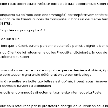
fier l’état des Produits livrés. En cas de défauts apparents, le Clien
s manquants ou abîmés, colis endommagés) doit impérativement être ind
nature du Clients auprès du transporteur. Dans un deuxième temps,
N ETRE :
E stipulée
au
paragraphe
A-1
;
 de 10h à 18h
.
rs que le Client, ou une personne autorisée par lui, a signé le bon d
au Client de lui retourner le ou les Produit(s) détériorés. En cas d
térieure du Client.
 son colis à remettre contre signature que ce dernier est abîmé, il pe
e colis tout en signalant la détérioration de son emballage.
s à remettre en boîte aux lettres est abîmé, il peut, sous réserve q
ur ouvrable suivant sa distribution
.
des colis endommagés directement sur le site internet de La Poste.
aux colis retournés par le prestataire chargé de la livraison sous l